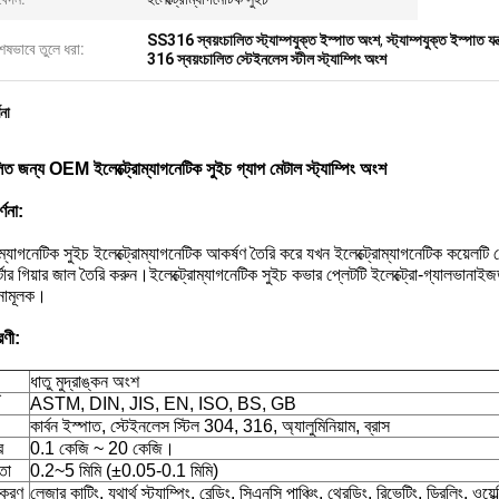
SS316 স্বয়ংচালিত স্ট্যাম্পযুক্ত ইস্পাত অংশ
,
স্ট্যাম্পযুক্ত ইস্পাত য
েষভাবে তুলে ধরা:
316 স্বয়ংচালিত স্টেইনলেস স্টীল স্ট্যাম্পিং অংশ
ণনা
লিত জন্য OEM ইলেক্ট্রোম্যাগনেটিক সুইচ গ্যাপ মেটাল স্ট্যাম্পিং অংশ
্ণনা:
োম্যাগনেটিক সুইচ ইলেক্ট্রোম্যাগনেটিক আকর্ষণ তৈরি করে যখন ইলেক্ট্রোম্যাগনেটিক কয়েলটি 
টার্টার গিয়ার জাল তৈরি করুন।ইলেক্ট্রোম্যাগনেটিক সুইচ কভার প্লেটটি ইলেক্ট্রো-গ্যালভানাই
নামূলক।
রণী:
ধাতু মুদ্রাঙ্কন অংশ
ASTM, DIN, JIS, EN, ISO, BS, GB
কার্বন ইস্পাত, স্টেইনলেস স্টিল 304, 316, অ্যালুমিনিয়াম, ব্রাস
র
0.1 কেজি ~ 20 কেজি।
তা
0.2~5 মিমি (±0.05-0.1 মিমি)
়াকরণ
লেজার কাটিং, যথার্থ স্ট্যাম্পিং, বেন্ডিং, সিএনসি পাঞ্চিং, থ্রেডিং, রিভেটিং, ড্রিলিং, ওয়েল