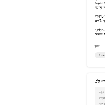
উত্তর: 
বি: ব্য
প্রশ্ন5.
একটি: প্
প্রশ্ন ৬
উত্তর: স
ট্যাগ:
ই এম মে
এই পণ্
আমি আ
ইত্যা
ধন্যব