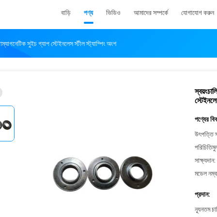
বাড়ি
পণ্য
ভিডিও
আমাদের সম্পর্কে
যোগাযোগ করুন
ট্রোম্যাগনেটিক সুইচ গ্যাপ স্টেইনলেস স্টীল স্ট্যাম্পিং অংশ
স্বয়ংচাল
স্টেইনলেস
পণ্যের বি
উৎপত্তি স
পরিচিতিমু
সাক্ষ্যদান:
মডেল নম্ব
প্রদান:
ন্যূনতম চ