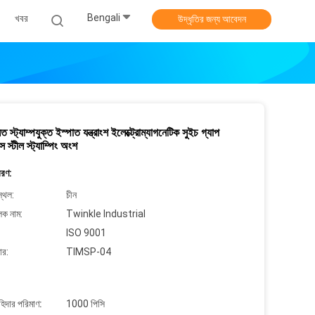
Bengali
খবর
উদ্ধৃতির জন্য আবেদন
িত স্ট্যাম্পযুক্ত ইস্পাত যন্ত্রাংশ ইলেক্ট্রোম্যাগনেটিক সুইচ গ্যাপ
 স্টীল স্ট্যাম্পিং অংশ
বরণ:
্থল:
চীন
লক নাম:
Twinkle Industrial
ISO 9001
ার:
TIMSP-04
াহিদার পরিমাণ:
1000 পিসি