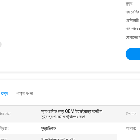
মূল্য:
প্যাকেজিং
ডেলিভারি 
পরিশোধের 
যোগানের ক
 তথ্য
পণ্যের বর্ণনা
স্বয়ংচালিত জন্য OEM ইলেক্ট্রোম্যাগনেটিক
যের নাম:
উপাদান:
সুইচ গ্যাপ মেটাল স্ট্যাম্পিং অংশ
ক্রিয়া:
মুদ্রাঙ্কিত
আকার:
েদন:
ইলেক্ট্রোম্যাগনেটিক সুইচ