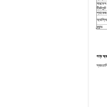
সারফেস
ট্রিটমেন্ট
প্যাকেজ
অ্যাপ্ল
ব্র্যান্ড
পণ্য অ্
স্বয়ংচা