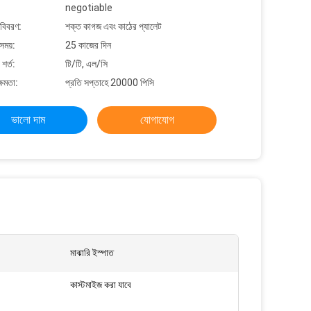
negotiable
 বিবরণ:
শক্ত কাগজ এবং কাঠের প্যালেট
সময়:
25 কাজের দিন
শর্ত:
টি/টি, এল/সি
্ষমতা:
প্রতি সপ্তাহে 20000 পিসি
ভালো দাম
যোগাযোগ
মাঝারি ইস্পাত
কাস্টমাইজ করা যাবে