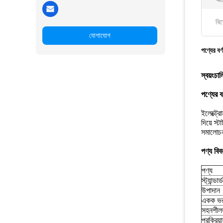
বিশ
যোগাযোগ
পণ্যের বর্
স্বয়ংচা
পণ্যের বর
ইলেক্ট্র
দিয়ে স্
সমালোচ
পণ্য বিব
পণ্য
স্ট্যান্ডার্ড
উপাদান
একক ভ
সহনশীল
প্রক্রিয