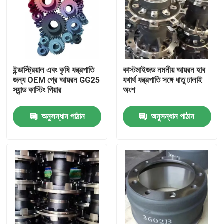
ইন্ডাস্ট্রিয়াল এবং কৃষি যন্ত্রপাতি
কাস্টমাইজড নমনীয় আয়রন হাব
জন্য OEM গ্রে আয়রন GG25
যথার্থ যন্ত্রপাতি সঙ্গে ধাতু ঢালাই
স্যান্ড কাস্টিং গিয়ার
অংশ
অনুসন্ধান পাঠান
অনুসন্ধান পাঠান
বাড়ি
পণ্য
ভিডিও