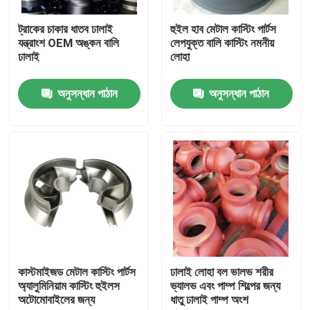
ট্রাকের চাকার ধাতব ঢালাই
হুইল হাব মেটাল কাস্টিং পার্টস
আমাদের সম্পর্কে
যন্ত্রাংশ OEM অঙ্কন বালি
লেপযুক্ত বালি কাস্টিং নমনীয়
ঢালাই
লোহা
কারখানা ভ্রমণ
অনুসন্ধান পাঠান
অনুসন্ধান পাঠান
মান নিয়ন্ত্রণ
যোগাযোগ করুন
খবর
উদ্ধৃতির জন্য আবেদন
কাস্টমাইজড মেটাল কাস্টিং পার্টস
ঢালাই লোহা বল ভালভ শরীর
অ্যালুমিনিয়াম কাস্টিং হুইলস
ভ্যালভ এবং পাম্প শিল্পের জন্য
অটোমোবাইলের জন্য
ধাতু ঢালাই পাম্প অংশ
ধাতু ঢালাই অংশ