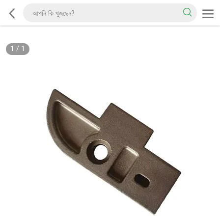
1
/
1