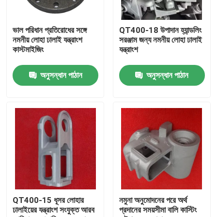
আমাদের সম্পর্কে
ভাল পরিধান প্রতিরোধের সঙ্গে
QT400-18 উপাদান হ্যান্ডলিং
নমনীয় লোহা ঢালাই যন্ত্রাংশ
সরঞ্জাম জন্য নমনীয় লোহা ঢালাই
কাস্টমাইজিং
যন্ত্রাংশ
কারখানা ভ্রমণ
অনুসন্ধান পাঠান
অনুসন্ধান পাঠান
মান নিয়ন্ত্রণ
যোগাযোগ করুন
খবর
উদ্ধৃতির জন্য আবেদন
QT400-15 ধূসর লোহার
নমুনা অনুমোদনের পরে অর্থ
ঢালাইয়ের যন্ত্রাংশ সংযুক্ত আরব
প্রদানের সময়সীমা বালি কাস্টিং
ধাতু ঢালাই অংশ