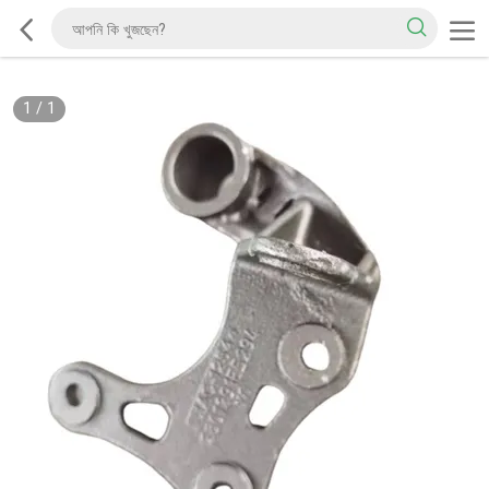
1
/
1