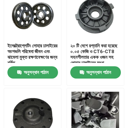
ইলেক্ট্রোপ্লেটিং লোহার ঢালাইয়ের
২০ টি দেশে রপ্তানি করা হয়েছে
অংশগুলি পরিষেবা জীবন এবং
০.০৫ কেজি ও CT6-CT8
ঝামেলা মুক্ত রক্ষণাবেক্ষণের জন্য
সহনশীলতার একক ওজন সহ
বর্ধিত
লোহার ঢালাইয়ের অংশ
অনুসন্ধান পাঠান
অনুসন্ধান পাঠান
বাড়ি
পণ্য
ভিডিও