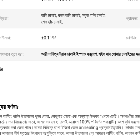
বালি ঢালাই, রজন বালি ঢালাই, সবুজ বালি ঢালাই,
ক্রিয়া:
প্যাকেজ:
শেল ছাঁচ ঢালাই,
নশীলতা:
±0.1 মিমি
মেশিনিং:
েষভাবে তুলে ধরা:
ভারী দায়িত্ব ট্রাক ঢালাই ইস্পাত যন্ত্রাংশ
,
হুইল হাব লোহার ঢালাইয়ের যন্ত
ণনা
ের বর্ণনাঃ
 কাস্টিং পার্টস উচ্চমানের ধূসর লোহা, নোডুলার লোহা এবং অন্যান্য উপকরণ থেকে তৈরি। অংশগুলির উচ্চত
ঠোর মান নিয়ন্ত্রণের সাথে, আমরা সব লোহা ঢালাই যন্ত্রাংশ 100% পরিদর্শন গ্যারান্টি। অংশ কৃষি যন্ত্রপাত
 ব্যবহার করা যেতে পারে।আমরা বিভিন্ন তাপ চিকিত্সা যেমন annealing প্রস্তাবইত্যাদি। লোহার ঢালাইয
আমাদের শীর্ষ স্তরের উৎপাদন প্রযুক্তির সাথে, আমরা উচ্চমানের গ্রে আয়রন কাস্টিং পার্টস, আয়রন কাস্