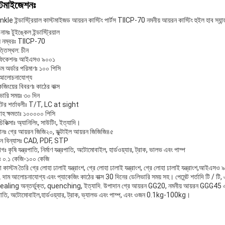
্টমাইজেশনঃ
le ইন্ডাস্ট্রিয়াল কাস্টমাইজড আয়রন কাস্টিং পার্টস TIICP-70 নমনীয় আয়রন কাস্টিং হুইল হাব স্যান্
ন্ড নামঃ টুইঙ্কেল ইন্ডাস্ট্রিয়াল
 নম্বরঃ TIICP-70
্তিস্থল: চীন
টিফিকেশনঃ আইএসও ৯০০১
তম অর্ডার পরিমাণঃ ১০০ পিসি
 আলোচনাযোগ্য
েজিংয়ের বিবরণঃ কাঠের বাক্স
ভারি সময়ঃ ৩০ দিন
ন্টের শর্তাবলীঃ T/T, LC at sight
াহ ক্ষমতাঃ ১০০০০০ পিসি
িকিত্সাঃ অ্যানিলিং, সাউটিং, ইত্যাদি।
ানঃ গ্রে আয়রন জিজি২০, ডুক্টাইল আয়রন জিজিজি৪৫
ন বিন্যাসঃ CAD, PDF, STP
োগঃ কৃষি যন্ত্রপাতি, নির্মাণ যন্ত্রপাতি, অটোমোবাইল, হার্ডওয়্যার, ট্রাক, ভালভ এবং পাম্প
 ০.১ কেজি-১০০ কেজি
কাস্টম তৈরি গ্রে লোহা ঢালাই যন্ত্রাংশ, গ্রে লোহা ঢালাই যন্ত্রাংশ, গ্রে লোহা ঢালাই যন্ত্রাংশ,আইএসও 
স. দাম আলোচনাযোগ্য এবং প্যাকেজিং কাঠের বাক্স 30 দিনের ডেলিভারি সময় সহ। পেমেন্ট শর্তাদি টি / টি
aling অন্তর্ভুক্ত, quenching, ইত্যাদি. উপাদান গ্রে আয়রন GG20, নমনীয় আয়রন GGG45 এবং অ
্রপাতি, অটোমোবাইল,হার্ডওয়্যার, ট্রাক, ভ্যালভ এবং পাম্প, এবং ওজন 0.1kg-100kg।