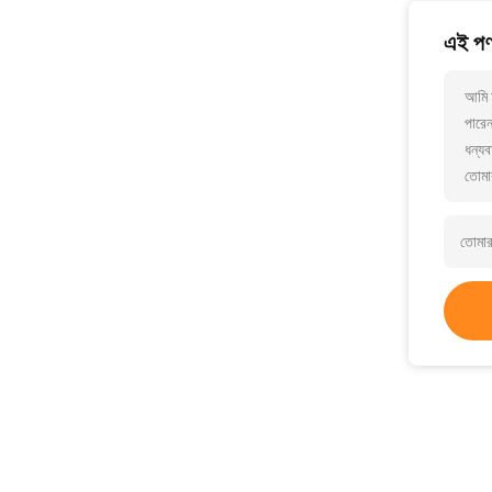
এই পণ্
আমি আ
পারে
ধন্যব
তোমা