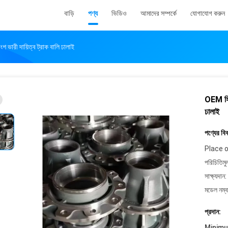
বাড়ি
পণ্য
ভিডিও
আমাদের সম্পর্কে
যোগাযোগ করুন
শ ভারী দায়িত্ব ট্রাক বালি ঢালাই
OEM সিএন
ঢালাই
পণ্যের বি
Place o
পরিচিতিমু
সাক্ষ্যদান:
মডেল নম্ব
প্রদান:
Minim