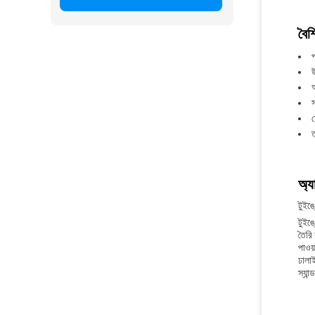
বৈশি
প
ম
ত
অ্য
টুইঙ্
টুইঙ্
তৈরি
পাওয
ঢালাই
স্যান