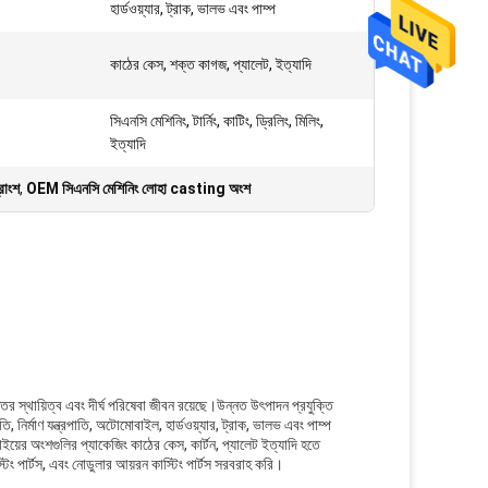
হার্ডওয়্যার, ট্রাক, ভালভ এবং পাম্প
কাঠের কেস, শক্ত কাগজ, প্যালেট, ইত্যাদি
সিএনসি মেশিনিং, টার্নিং, কাটিং, ড্রিলিং, মিলিং,
ইত্যাদি
্রাংশ
,
OEM সিএনসি মেশিনিং লোহা casting অংশ
র স্থায়িত্ব এবং দীর্ঘ পরিষেবা জীবন রয়েছে।উন্নত উৎপাদন প্রযুক্তি
ি, নির্মাণ যন্ত্রপাতি, অটোমোবাইল, হার্ডওয়্যার, ট্রাক, ভালভ এবং পাম্প
়ের অংশগুলির প্যাকেজিং কাঠের কেস, কার্টন, প্যালেট ইত্যাদি হতে
টিং পার্টস, এবং নোডুলার আয়রন কাস্টিং পার্টস সরবরাহ করি।