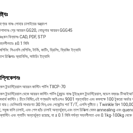
ষ্ট্যঃ
ণ্যের নামঃ লোহার ঢালাইয়ের যন্ত্রাংশ
উপাদানঃ গ্রে আয়রন GG20, নোডুলার আয়রন GGG45
অঙ্কন বিন্যাসঃ CAD, PDF, STP
সহনশীলতাঃ ±0.1 মিমি
েশিনিং: সিএনসি মেশিনিং, টার্নিং, কাটিং, ড্রিলিং, ফ্রিজিং ইত্যাদি
াপ চিকিত্সাঃ অ্যানিলিং, সাউচিং ইত্যাদি
াপ্লিকেশনঃ
কেল ইন্ডাস্ট্রিয়াল আয়রন কাস্টিং পার্টস TIICP-70
কেল ইন্ডাস্ট্রিয়াল থেকে আয়রন কাস্টিং পার্টস (ব্র্যান্ড নামঃ টুইঙ্কেল ইন্ডাস্ট্রিয়াল, মডেল নম্বরঃ
 যথার্থ কাস্টিং। চীনে নির্মিত,এই পণ্যগুলি আইএসও 9001 প্রত্যয়িত এবং কমপক্ষে 100 টুকরো অর্ডার
়া যায়। ডেলিভারি সাধারণত 30 দিন,এবং পেমেন্টের শর্ত T/T, এলসি দৃষ্টিতে। Twinkle শিল্প 100,000
, সবুজ বালি ঢালাই, এবং শেল ছাঁচ ঢালাই অন্তর্ভুক্ত,এবং তাপ চিকিত্সা যেমন annealing এবং quenchi
্ডব্লাস্টিং এবং প্লাটিং অন্তর্ভুক্ত রয়েছে, যা ± 0.1 মিমি পর্যন্ত সহনশীলতা এবং 0.1kg-100kg থে