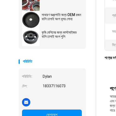
সাধারণ যন্ত্রপাতি জন্য OEM রজন
প্র
বালি ঢালাই অংশ ধূসর লোহা
সহ
কৃষি মেশিনের জন্য কাস্টমাইজড
বালি ঢালাই অংশ পুলি
বিশ
পণ্যের বর্
পরিচিতি
পরিচিতি:
Dylan
টেল:
18337116073
পণ্য
আয়রন
এবং ক
জন্য
পারে।
যোগাযোগ