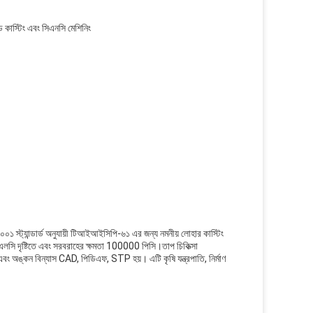
ড কাস্টিং এবং সিএনসি মেশিনিং
৯০০১ স্ট্যান্ডার্ড অনুযায়ী টিআইআইসিপি-৬১ এর জন্য নমনীয় লোহার কাস্টিং
, এলসি দৃষ্টিতে এবং সরবরাহের ক্ষমতা 100000 পিসি।তাপ চিকিত্সা
ঙ্কন বিন্যাস CAD, পিডিএফ, STP হয়। এটি কৃষি যন্ত্রপাতি, নির্মাণ