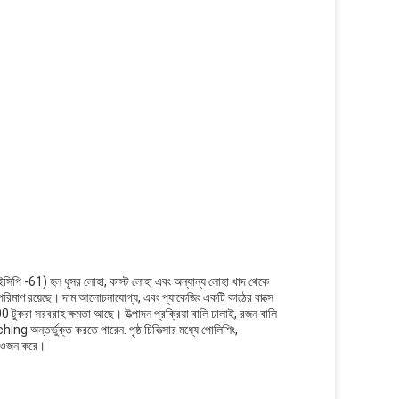
 টিআইআইসিপি -61) হল ধূসর লোহা, কাস্ট লোহা এবং অন্যান্য লোহা খাদ থেকে
 পরিমাণ রয়েছে। দাম আলোচনাযোগ্য, এবং প্যাকেজিং একটি কাঠের বাক্সে
 টুকরা সরবরাহ ক্ষমতা আছে। উত্পাদন প্রক্রিয়া বালি ঢালাই, রজন বালি
ng অন্তর্ভুক্ত করতে পারেন. পৃষ্ঠ চিকিত্সার মধ্যে পোলিশিং,
কে ওজন করে।