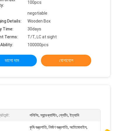
100pcs
ty:
negotiable
ing Details:
Wooden Box
y Time:
30days
nt Terms:
T/T, LC at sight
Ability:
100000pcs
ভালো দাম
যোগাযোগ
িটমেন্ট:
পলিশিং, স্যান্ডব্লাস্টিং, প্লেটিং, ইত্যাদি
কৃষি যন্ত্রপাতি, নির্মাণ যন্ত্রপাতি, অটোমোবাইল,