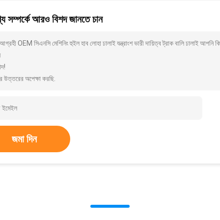
য সম্পর্কে আরও বিশদ জানতে চান
গ্রহী OEM সিএনসি মেশিনিং হুইল হাব লোহা ঢালাই যন্ত্রাংশ ভারী দায়িত্ব ট্রাক বালি ঢালাই আপনি
ন
াদ!
র উত্তরের অপেক্ষা করছি.
জমা দিন