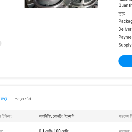
Quanti
মূল্য:
Packag
Deliver
Payme
Supply 
 তথ্য
পণ্যের বর্ণনা
 চিকিত্সা:
অ্যানিলিং, কোনচিং, ইত্যাদি
সারফেস ট্র
ন:
0.1 কেজি-100 কেজি
আবেদন: