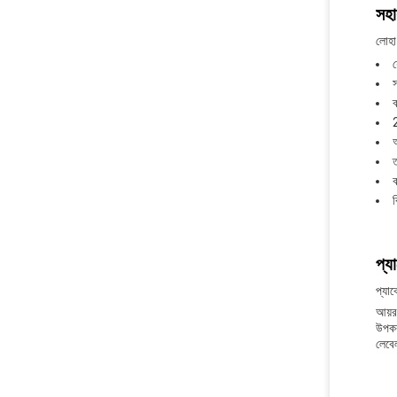
সহা
লোহা 
য
স
ব
অ
ত
ক
প্য
প্যাক
আয়রন
উপকর
লেবে