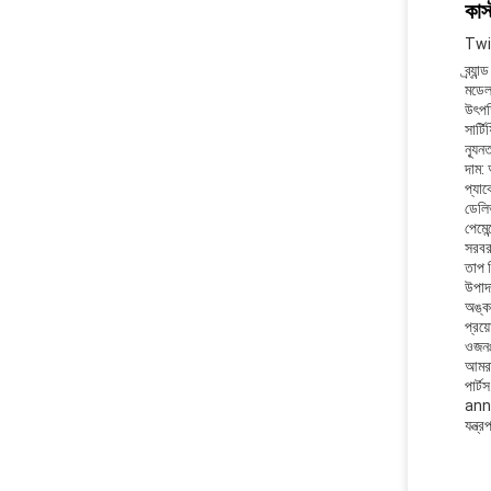
কাস
Twink
ব্র্যা
মডেল
উৎপত
সার্
ন্যূন
দাম:
প্যাক
ডেলি
পেমে
সরবর
তাপ চ
উপাদ
অঙ্ক
প্রয়
ওজনঃ
আমরা 
পার্ট
anne
যন্ত